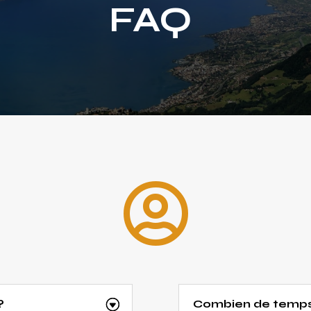
FAQ

?
Combien de temps