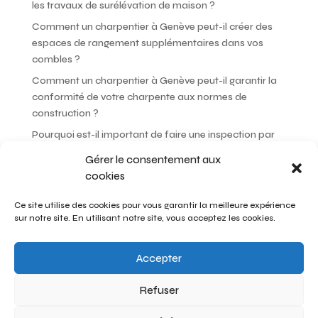
les travaux de surélévation de maison ?
Comment un charpentier à Genève peut-il créer des
espaces de rangement supplémentaires dans vos
combles ?
Comment un charpentier à Genève peut-il garantir la
conformité de votre charpente aux normes de
construction ?
Pourquoi est-il important de faire une inspection par
un charpentier à Genève avant d’acheter une maison ?
Gérer le consentement aux
Comment un charpentier à Genève peut-il choisir les
cookies
meilleures essences de bois pour votre projet ?
Ce site utilise des cookies pour vous garantir la meilleure expérience
sur notre site. En utilisant notre site, vous acceptez les cookies.
Recent Comments
Aucun commentaire à afficher.
Accepter
Refuser