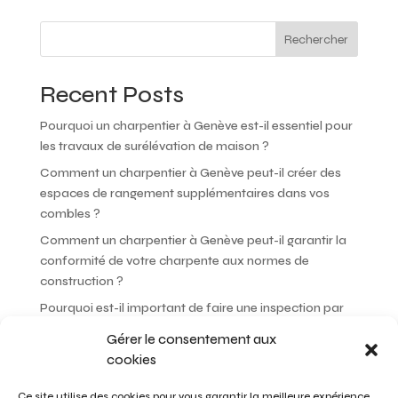
Rechercher
Recent Posts
Pourquoi un charpentier à Genève est-il essentiel pour
les travaux de surélévation de maison ?
Comment un charpentier à Genève peut-il créer des
espaces de rangement supplémentaires dans vos
combles ?
Comment un charpentier à Genève peut-il garantir la
conformité de votre charpente aux normes de
construction ?
Pourquoi est-il important de faire une inspection par
un charpentier à Genève avant d’acheter une maison ?
Gérer le consentement aux
Comment un charpentier à Genève peut-il choisir les
cookies
meilleures essences de bois pour votre projet ?
Ce site utilise des cookies pour vous garantir la meilleure expérience