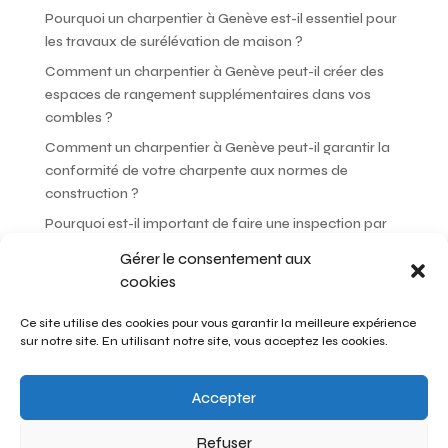
Pourquoi un charpentier à Genève est-il essentiel pour
les travaux de surélévation de maison ?
Comment un charpentier à Genève peut-il créer des
espaces de rangement supplémentaires dans vos
combles ?
Comment un charpentier à Genève peut-il garantir la
conformité de votre charpente aux normes de
construction ?
Pourquoi est-il important de faire une inspection par
un charpentier à Genève avant d’acheter une maison ?
Gérer le consentement aux
Comment un charpentier à Genève peut-il choisir les
cookies
meilleures essences de bois pour votre projet ?
Ce site utilise des cookies pour vous garantir la meilleure expérience
sur notre site. En utilisant notre site, vous acceptez les cookies.
Recent Comments
Aucun commentaire à afficher.
Accepter
Refuser