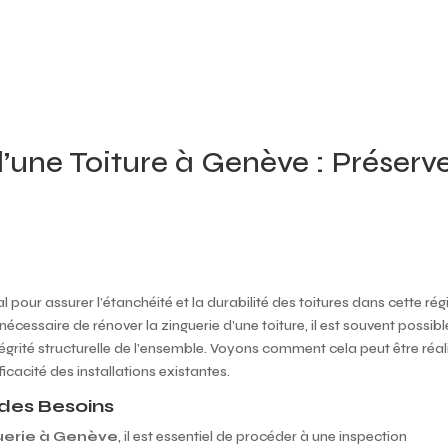
ACCUEIL
À PROPOS
NOS PRESTATION
’une Toiture à Genève : Préserv
l pour assurer l’étanchéité et la durabilité des toitures dans cette rég
nécessaire de rénover la zinguerie d’une toiture, il est souvent possibl
égrité structurelle de l’ensemble. Voyons comment cela peut être réal
ficacité des installations existantes.
n des Besoins
uerie à Genève
, il est essentiel de procéder à une inspection