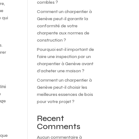
combles ?
re,
ue
Comment un charpentier à
e qui
Genève peut-il garantir la
conformité de votre
charpente aux normes de
construction ?
s.
Pourquoi est-il important de
rer
faire une inspection par un
charpentier à Genève avant
d’acheter une maison ?
Comment un charpentier à
lité
Genève peut-il choisir les
e
meilleures essences de bois
age
pour votre projet ?
Recent
Comments
 que
Aucun commentaire à