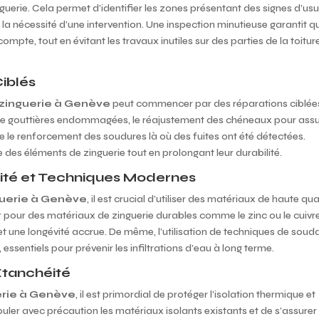
guerie. Cela permet d’identifier les zones présentant des signes d’usu
a nécessité d’une intervention. Une inspection minutieuse garantit q
mpte, tout en évitant les travaux inutiles sur des parties de la toitur
iblés
zinguerie à Genève
peut commencer par des réparations ciblée
 de gouttières endommagées, le réajustement des chéneaux pour assu
 le renforcement des soudures là où des fuites ont été détectées.
lle des éléments de zinguerie tout en prolongant leur durabilité.
alité et Techniques Modernes
guerie à Genève
, il est crucial d’utiliser des matériaux de haute qua
 pour des matériaux de zinguerie durables comme le zinc ou le cuivr
et une longévité accrue. De même, l’utilisation de techniques de soud
essentiels pour prévenir les infiltrations d’eau à long terme.
’Étanchéité
erie à Genève
, il est primordial de protéger l’isolation thermique et
puler avec précaution les matériaux isolants existants et de s’assurer