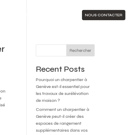
S
REALISATIONS
ACTUALITÉS
NOUS CONTACTER
er
Rechercher
Recent Posts
Pourquoi un charpentier à
Genève est-il essentiel pour
ion
les travaux de surélévation
e
de maison ?
isé
Comment un charpentier à
Genève peut-il créer des
espaces de rangement
supplémentaires dans vos