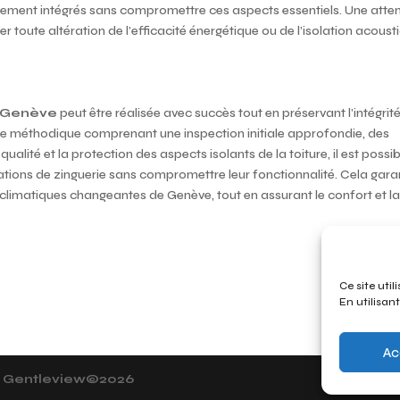
tement intégrés sans compromettre ces aspects essentiels. Une atte
ter toute altération de l’efficacité énergétique ou de l’isolation acoust
à Genève
peut être réalisée avec succès tout en préservant l’intégrit
oche méthodique comprenant une inspection initiale approfondie, des
qualité et la protection des aspects isolants de la toiture, il est possi
allations de zinguerie sans compromettre leur fonctionnalité. Cela gara
 climatiques changeantes de Genève, tout en assurant le confort et l
Ce site util
En utilisant
Ac
n
Gentleview©2026