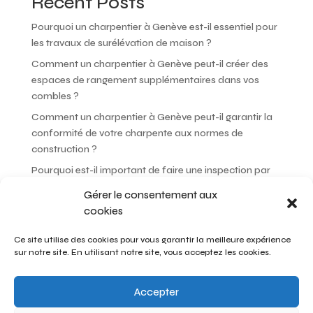
Recent Posts
Pourquoi un charpentier à Genève est-il essentiel pour
les travaux de surélévation de maison ?
Comment un charpentier à Genève peut-il créer des
espaces de rangement supplémentaires dans vos
combles ?
Comment un charpentier à Genève peut-il garantir la
conformité de votre charpente aux normes de
construction ?
Pourquoi est-il important de faire une inspection par
un charpentier à Genève avant d’acheter une maison ?
Gérer le consentement aux
Comment un charpentier à Genève peut-il choisir les
cookies
meilleures essences de bois pour votre projet ?
Ce site utilise des cookies pour vous garantir la meilleure expérience
sur notre site. En utilisant notre site, vous acceptez les cookies.
Recent Comments
Aucun commentaire à afficher.
Accepter