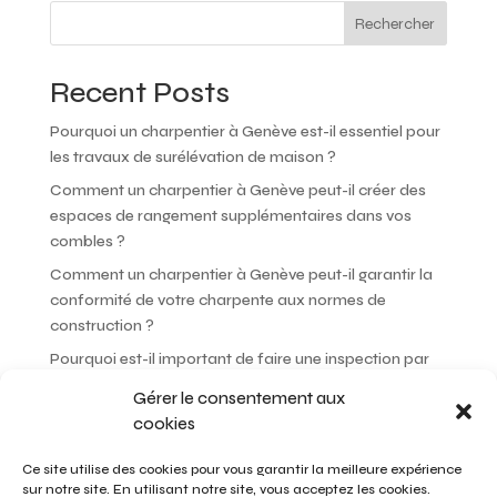
n
Rechercher
a
t
Recent Posts
i
v
Pourquoi un charpentier à Genève est-il essentiel pour
e
les travaux de surélévation de maison ?
:
Comment un charpentier à Genève peut-il créer des
espaces de rangement supplémentaires dans vos
combles ?
Comment un charpentier à Genève peut-il garantir la
conformité de votre charpente aux normes de
construction ?
Pourquoi est-il important de faire une inspection par
un charpentier à Genève avant d’acheter une maison ?
Gérer le consentement aux
Comment un charpentier à Genève peut-il choisir les
cookies
meilleures essences de bois pour votre projet ?
Ce site utilise des cookies pour vous garantir la meilleure expérience
sur notre site. En utilisant notre site, vous acceptez les cookies.