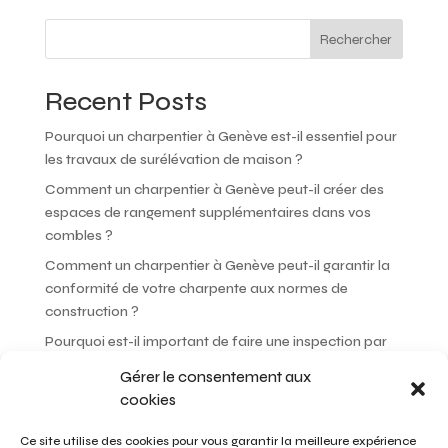
r
n
Rechercher
a
t
Recent Posts
i
v
Pourquoi un charpentier à Genève est-il essentiel pour
e
les travaux de surélévation de maison ?
:
Comment un charpentier à Genève peut-il créer des
espaces de rangement supplémentaires dans vos
combles ?
Comment un charpentier à Genève peut-il garantir la
conformité de votre charpente aux normes de
construction ?
Pourquoi est-il important de faire une inspection par
un charpentier à Genève avant d’acheter une maison ?
Gérer le consentement aux
Comment un charpentier à Genève peut-il choisir les
cookies
meilleures essences de bois pour votre projet ?
Ce site utilise des cookies pour vous garantir la meilleure expérience