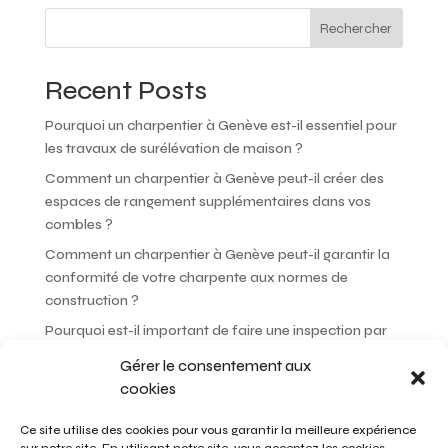
n
Rechercher
a
t
Recent Posts
i
v
Pourquoi un charpentier à Genève est-il essentiel pour
e
les travaux de surélévation de maison ?
:
Comment un charpentier à Genève peut-il créer des
espaces de rangement supplémentaires dans vos
combles ?
Comment un charpentier à Genève peut-il garantir la
conformité de votre charpente aux normes de
construction ?
Pourquoi est-il important de faire une inspection par
un charpentier à Genève avant d’acheter une maison ?
Gérer le consentement aux
Comment un charpentier à Genève peut-il choisir les
cookies
meilleures essences de bois pour votre projet ?
Ce site utilise des cookies pour vous garantir la meilleure expérience